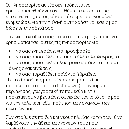
ΕΠΙΚΟΙΝΩΝΊΑ
Οι πληροφορίες αυτές δεν πρόκειται να
χρησιμοποιηθούν για ανεπιθύμητη συνέχεια της
επικοινωνίας, εκτός εάν σας έχουμε προηγουμένως
ενημερώσει για την πιθανή αυτή χρήση και εσείς μας
δώσετε την άδειά σας.
Εάν έχει την άδειά σας, το κατάστημά μας μπορεί να
χρησιμοποιήσει αυτές τις πληροφορίες για:
Να σας ενημερώνει για προσφορές
Να σας αποστέλλει έντυπα ή άλλη αλληλογραφία
Να σας αποστέλλει ηλεκτρονικώς δελτία τύπου ή
άλλες ανακοινώσεις
Να σας παραδίδει προϊόντα ή βραβεία
Η επιχείρησή μας μπορεί να χρησιμοποιεί μη
προσωπικά στατιστικά δεδομένα (πρόγραμμα
περιήγησης, γεωγραφική τοποθεσία κ.λπ.)
προκειμένου να βελτιώνει συνεχώς τον ιστότοπό μας
για την καλύτερη εξυπηρέτηση των αναγκών των
πελατών μας.
Συνιστούμε σε παιδιά και νέους ηλικίας κάτω των 18 να
λαμβάνουν την άδεια των γονέων τους πριν
υποβάλλουν προσωπικά τους στοιχεία στο website.