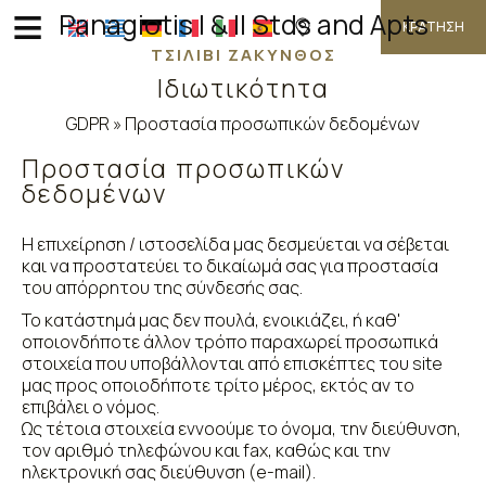
≡
Panagiotis I & II Stds and Apts
ΚΡΆΤΗΣΗ
ΤΣΙΛΙΒΊ ΖΆΚΥΝΘΟΣ
Ιδιωτικότητα
ΑΡΧΙΚΉ
GDPR » Προστασία προσωπικών δεδομένων
Προστασία προσωπικών
ΤΟΠΟΘΕΣΊΑ
δεδομένων
ΔΙΑΜΟΝΉ
Η επιχείρηση / ιστοσελίδα μας δεσμεύεται να σέβεται
και να προστατεύει το δικαίωμά σας για προστασία
του απόρρητου της σύνδεσής σας.
ΠΑΡΟΧΈΣ
Το κατάστημά μας δεν πουλά, ενοικιάζει, ή καθ'
οποιονδήποτε άλλον τρόπο παραχωρεί προσωπικά
στοιχεία που υποβάλλονται από επισκέπτες του site
ΦΩΤΟΓΡΑΦΊΕΣ
μας προς οποιοδήποτε τρίτο μέρος, εκτός αν το
επιβάλει ο νόμος.
Ως τέτοια στοιχεία εννοούμε το όνομα, την διεύθυνση,
ΖΉΤΗΣΗ
τον αριθμό τηλεφώνου και fax, καθώς και την
ηλεκτρονική σας διεύθυνση (e-mail).