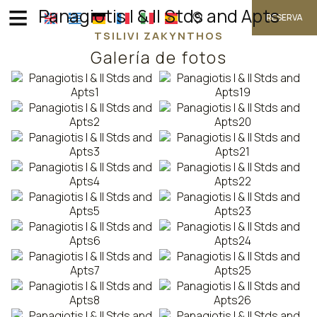
≡
Panagiotis I & II Stds and Apts
RESERVA
TSILIVI ZAKYNTHOS
Galería de fotos
INICIO
UBICACIÓN
ALOJAMIENTO
INSTALACIONES
GALERÍA DE FOTOS
INVESTIGACIÓN