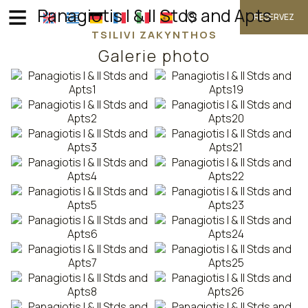
≡
Panagiotis I & II Stds and Apts
RESERVEZ
TSILIVI ZAKYNTHOS
Galerie photo
ACCUEIL
EMPLACEMENT
HÉBERGEMENT
INSTALLATIONS
GALERIE PHOTO
DEMANDE