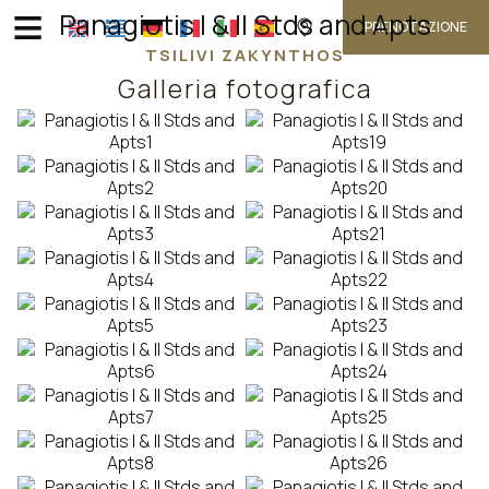
≡
Panagiotis I & II Stds and Apts
PRENOTAZIONE
TSILIVI ZAKYNTHOS
Galleria fotografica
HOME
POSIZIONE
ALLOGGIO
SERVIZI
GALLERIA FOTOGRAFICA
RICHIESTA