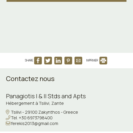
SHARE
IMPRIMER
Contactez nous
Panagiotis I & II Stds and Apts
Hébergement à Tsilivi, Zante
Tsilivi - 29100 Zakynthos - Greece
Tel.
+30 6973798400
ferekis2013@gmail.com