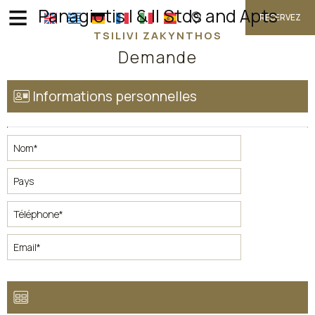
≡
Panagiotis I & II Stds and Apts
RESERVEZ
TSILIVI ZAKYNTHOS
Demande
ACCUEIL
Informations personnelles
EMPLACEMENT
HÉBERGEMENT
INSTALLATIONS
GALERIE PHOTO
DEMANDE